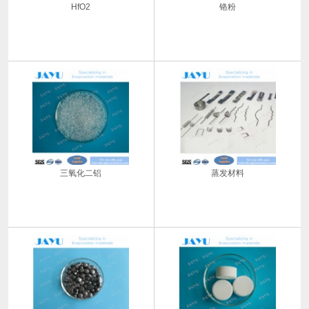
HfO2
铬粉
三氧化二铝
蒸发材料