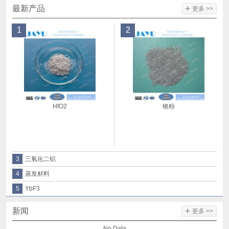
+
最新产品
更多 >>
1
2
HfO2
铬粉
3
三氧化二铝
4
蒸发材料
5
YbF3
+
新闻
更多 >>
No Data