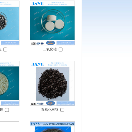
钽
二氧化锆
钽
五氧化三钛