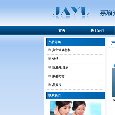
嘉瑜
首页
关于我们
产品分类
产
真空镀膜材料
钨丝
蒸发舟/坩埚
溅射靶材
晶振片
联系我们